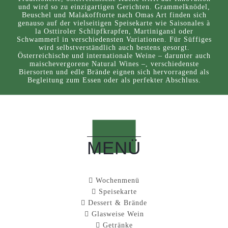
und wird so zu einzigartigen Gerichten. Grammelknödel,
Beuschel und Malakofftorte nach Omas Art finden sich
genauso auf der vielseitigen Speisekarte wie Saisonales à
la Osttiroler Schlipfkrapfen, Martinigansl oder
Schwammerl in verschiedensten Variationen. Für Süffiges
wird selbstverständlich auch bestens gesorgt.
Österreichische und internationale Weine – darunter auch
maischevergorene Natural Wines –, verschiedenste
Biersorten und edle Brände eignen sich hervorragend als
Begleitung zum Essen oder als perfekter Abschluss.
MENÜ
Wochenmenü
Speisekarte
Dessert & Brände
Glasweise Wein
Getränke